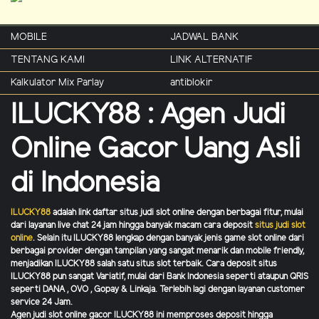
MOBILE
JADWAL BANK
TENTANG KAMI
LINK ALTERNATIF
Kalkulator Mix Parlay
antiblokir
ILUCKY88 : Agen Judi
Online Gacor Uang Asli
di Indonesia
ILUCKY88
adalah link daftar situs judi slot online dengan berbagai fitur, mulai
dari layanan live chat 24 jam hingga banyak macam cara deposit
situs judi slot
online
. Selain itu ILUCKY88 lengkap dengan banyak jenis game slot online dari
berbagai provider dengan tampilan yang sangat menarik dan mobile friendly,
menjadikan
ILUCKY88 salah satu situs slot terbaik. Cara deposit situs
ILUCKY88 pun sangat Variatif, mulai dari Bank Indonesia seperti ataupun QRIS
seperti DANA , OVO , Gopay & Linkaja. Terlebih lagi dengan layanan customer
service 24 Jam.
Agen judi slot online gacor ILUCKY88 ini memproses deposit hingga