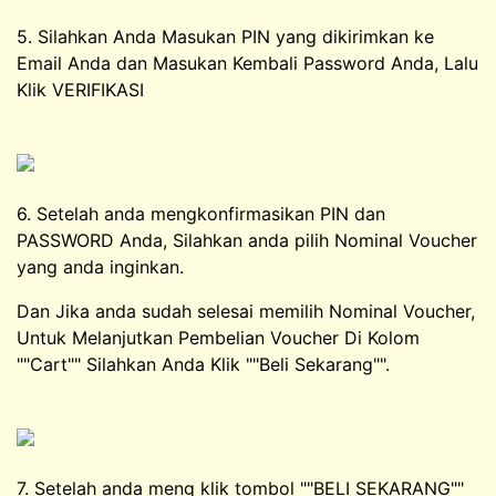
5. Silahkan Anda Masukan PIN yang dikirimkan ke
Email Anda dan Masukan Kembali Password Anda, Lalu
Klik VERIFIKASI
6. Setelah anda mengkonfirmasikan PIN dan
PASSWORD Anda, Silahkan anda pilih Nominal Voucher
yang anda inginkan.
Dan Jika anda sudah selesai memilih Nominal Voucher,
Untuk Melanjutkan Pembelian Voucher Di Kolom
""Cart"" Silahkan Anda Klik ""Beli Sekarang"".
7. Setelah anda meng klik tombol ""BELI SEKARANG""