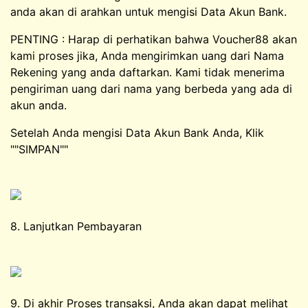
anda akan di arahkan untuk mengisi Data Akun Bank.
PENTING : Harap di perhatikan bahwa Voucher88 akan
kami proses jika, Anda mengirimkan uang dari Nama
Rekening yang anda daftarkan. Kami tidak menerima
pengiriman uang dari nama yang berbeda yang ada di
akun anda.
Setelah Anda mengisi Data Akun Bank Anda, Klik
""SIMPAN""
8. Lanjutkan Pembayaran
9. Di akhir Proses transaksi, Anda akan dapat melihat