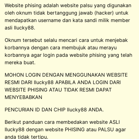
Website phising adalah website palsu yang digunakan
oleh oknum tidak bertanggung jawab (hacker) untuk
mendapatkan username dan kata sandi milik member
asli Ilucky88.
Oknum tersebut selalu mencari cara untuk menjebak
korbannya dengan cara membujuk atau merayu
korbannya agar login pada website phising yang telah
mereka buat.
MOHON LOGIN DENGAN MENGGUNAKAN WEBSITE
RESMI DARI Ilucky88 APABILA ANDA LOGIN DARI
WEBSITE PHISING ATAU TIDAK RESMI DAPAT
MENYEBABKAN
PENCURIAN ID DAN CHIP Ilucky88 ANDA.
Berikut panduan cara membedakan website ASLI
Ilucky88 dengan website PHISING atau PALSU agar
anda tidak tertipu.