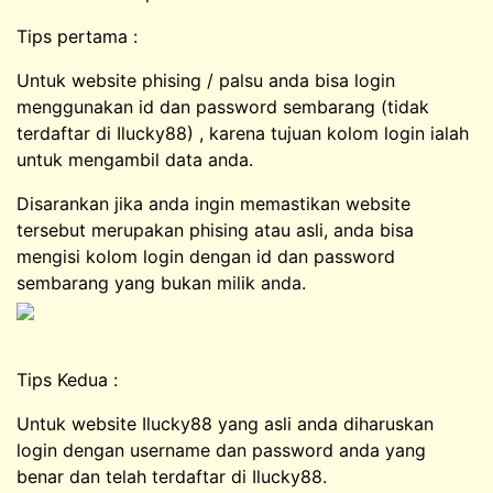
Tips pertama :
Untuk website phising / palsu anda bisa login
menggunakan id dan password sembarang (tidak
terdaftar di Ilucky88) , karena tujuan kolom login ialah
untuk mengambil data anda.
Disarankan jika anda ingin memastikan website
tersebut merupakan phising atau asli, anda bisa
mengisi kolom login dengan id dan password
sembarang yang bukan milik anda.
Tips Kedua :
Untuk website Ilucky88 yang asli anda diharuskan
login dengan username dan password anda yang
benar dan telah terdaftar di Ilucky88.