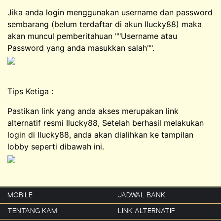
Jika anda login menggunakan username dan password
sembarang (belum terdaftar di akun Ilucky88) maka
akan muncul pemberitahuan ""Username atau
Password yang anda masukkan salah"".
Tips Ketiga :
Pastikan link yang anda akses merupakan link
alternatif resmi Ilucky88, Setelah berhasil melakukan
login di Ilucky88, anda akan dialihkan ke tampilan
lobby seperti dibawah ini.
MOBILE
JADWAL BANK
TENTANG KAMI
LINK ALTERNATIF