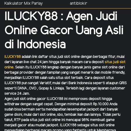
Kalkulator Mix Parlay
antiblokir
ILUCKY88 : Agen Judi
Online Gacor Uang Asli
di Indonesia
ILUCKY88
adalah link daftar situs judi slot online dengan berbagai fitur, mulai
dari layanan live chat 24 jam hingga banyak macam cara deposit
situs judi slot
online
. Selain itu ILUCKY88 lengkap dengan banyak jenis game slot online dari
berbagai provider dengan tampilan yang sangat menarik dan mobile friendly,
menjadikan
ILUCKY88 salah satu situs slot terbaik. Cara deposit situs
ILUCKY88 pun sangat Variatif, mulai dari Bank Indonesia seperti ataupun QRIS
seperti DANA , OVO , Gopay & Linkaja. Terlebih lagi dengan layanan customer
service 24 Jam.
Agen judi slot online gacor ILUCKY88 ini memproses deposit hingga
withdraw dengan sangat cepat. Dengan minimal deposit Rp.10.000 Anda
sudah bisa bermain serta mendapatkan kesempatan jackpot dari banyak
game disini, mulai dari slot online, sbo, tembak ikan dan lainnya. Tidak perlu
takut, RTP pada situs judi slot online ini mencapai 98% membuat game
menjadi gacor atau mudah jackpot. ILUCKY88 sebagai situs slot online
menyediakan berbagai macam promo yang fantastis untuk Membernya.