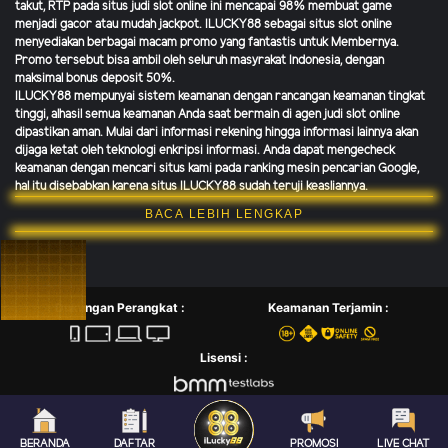
takut, RTP pada situs judi slot online ini mencapai 98% membuat game
menjadi gacor atau mudah jackpot. ILUCKY88 sebagai situs slot online
menyediakan berbagai macam promo yang fantastis untuk Membernya.
Promo tersebut bisa ambil oleh seluruh masyrakat Indonesia, dengan
maksimal bonus deposit 50%.
ILUCKY88 mempunyai sistem keamanan dengan rancangan keamanan tingkat
tinggi, alhasil semua keamanan Anda saat bermain di agen judi slot online
dipastikan aman. Mulai dari informasi rekening hingga informasi lainnya akan
dijaga ketat oleh teknologi enkripsi informasi. Anda dapat mengecheck
keamanan dengan mencari situs kami pada ranking mesin pencarian Google,
hal itu disebabkan karena situs ILUCKY88 sudah teruji keasliannya.
BACA LEBIH LENGKAP
Dukungan Perangkat :
Keamanan Terjamin :
Lisensi :
Copyright © - ILUCKY88. Seluruh hak cipta dilindungi
BERANDA
DAFTAR
PROMOSI
LIVE CHAT