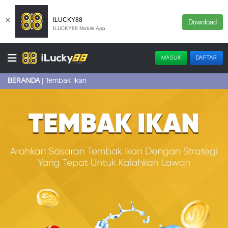
×
ILUCKY88
Download
ILUCKY88 Mobile App
MASUK
DAFTAR
Tembak Ikan
BERANDA