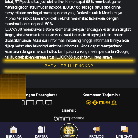
takut, RTP pada situs judi slot online ini mencapai 98% membuat game
menjadi gacor atau mudah jackpot. ILUCKY88 sebagai situs slot online
menyediakan berbagai macam promo yang fantastis untuk Membernya.
Promo tersebut bisa ambil oleh seluruh masyrakat Indonesia, dengan
maksimal bonus deposit 50%.
ILUCKY88 mempunyai sistem keamanan dengan rancangan keamanan tingkat
tinggi, alhasil semua keamanan Anda saat bermain di agen judi slot online
dipastikan aman. Mulai dari informasi rekening hingga informasi lainnya akan
dijaga ketat oleh teknologi enkripsi informasi. Anda dapat mengecheck
keamanan dengan mencari situs kami pada ranking mesin pencarian Google,
hal itu disebabkan karena situs ILUCKY88 sudah teruji keasliannya.
BACA LEBIH LENGKAP
Dukungan Perangkat :
Keamanan Terjamin :
Lisensi :
Copyright © - ILUCKY88. Seluruh hak cipta dilindungi
BERANDA
DAFTAR
PROMOSI
LIVE CHAT