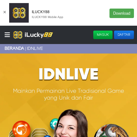
×
ILUCKY88
Download
ILUCKY88 Mobile App
MASUK
DAFTAR
IDNLIVE
BERANDA